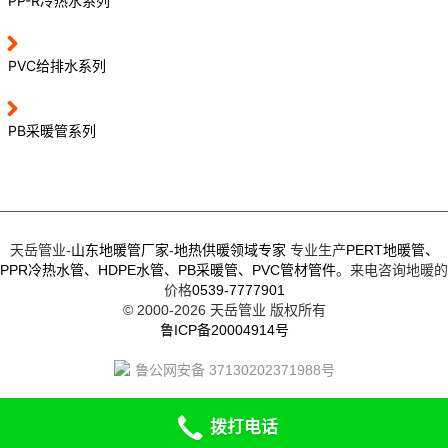
PP-R冷热水系列
PVC给排水系列
PB采暖管系列
天岳管业-
山东地暖管厂家
-
地热供暖领域专家
专业生产
PERT地暖管、
PPR冷热水管、
HDPE水管、
PB采暖管、
PVC管材管件
。来电咨询地暖的
价格
0539-7777901
© 2000-2026
天岳管业
版权所有
鲁ICP备20004914号
鲁公网安备 37130202371988号
拨打电话