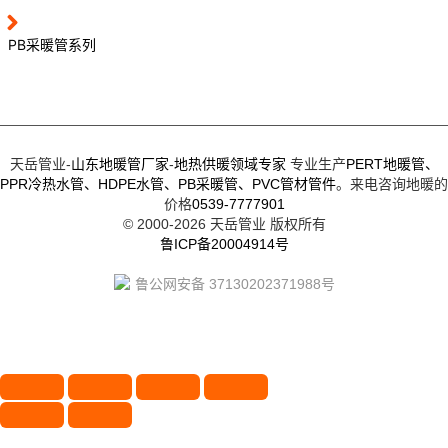
PB采暖管系列
天岳管业-
山东地暖管厂家
-
地热供暖领域专家
专业生产
PERT地暖管、
PPR冷热水管、
HDPE水管、
PB采暖管、
PVC管材管件
。来电咨询地暖的
价格
0539-7777901
© 2000-2026
天岳管业
版权所有
鲁ICP备20004914号
鲁公网安备 37130202371988号