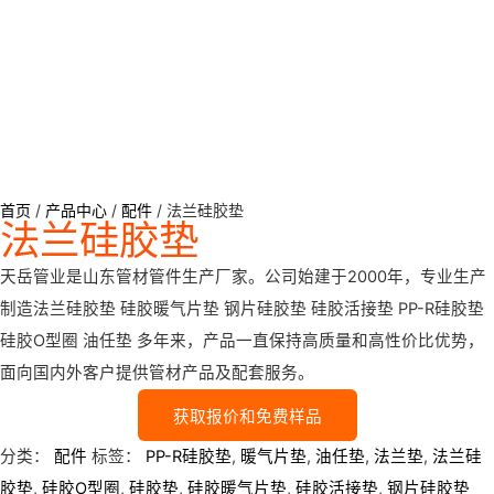
首页
/
产品中心
/
配件
/ 法兰硅胶垫
法兰硅胶垫
天岳管业是山东管材管件生产厂家。公司始建于2000年，专业生产
制造法兰硅胶垫 硅胶暖气片垫 钢片硅胶垫 硅胶活接垫 PP-R硅胶垫
硅胶O型圈 油任垫 多年来，产品一直保持高质量和高性价比优势，
面向国内外客户提供管材产品及配套服务。
获取报价和免费样品
分类：
配件
标签：
PP-R硅胶垫
,
暖气片垫
,
油任垫
,
法兰垫
,
法兰硅
胶垫
,
硅胶O型圈
,
硅胶垫
,
硅胶暖气片垫
,
硅胶活接垫
,
钢片硅胶垫