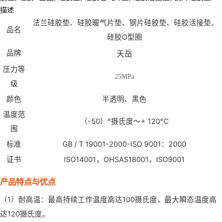
描述
法兰硅胶垫、硅胶暖气片垫、钢片硅胶垫、硅胶活接垫、
品名
硅胶O型圈
品牌
天岳
压力等
25MPa
级
颜色
半透明、黑色
温度范
（-50）°摄氏度〜+ 120°C
围
标准
GB / T 19001-2000-ISO 9001：2000
证书
ISO14001，OHSAS18001，ISO9001
产品特点与优点
（1）耐高温：最高持续工作温度高达100摄氏度，最大瞬态温度高
达120摄氏度。