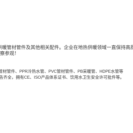
供暖
管材管件及其他相关配件。企业在地热供暖领域一直保持高
察参观！
暖管材管件、PPR冷热水管、PVC管材管件、PB采暖管、HDPE水管等
告齐全，拥有CE、ISO产品体系证书、饮用水卫生安全许可批件等。