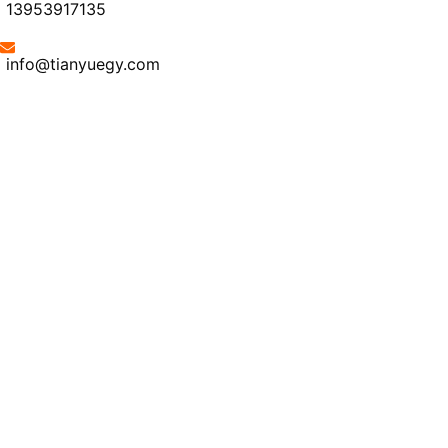
13953917135
info@tianyuegy.com