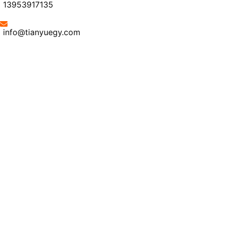
13953917135
info@tianyuegy.com